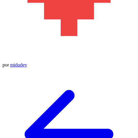
por
midudev