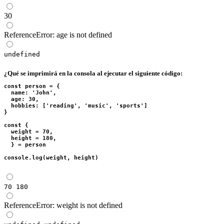
30
ReferenceError: age is not defined
undefined
¿Qué se imprimirá en la consola al ejecutar el siguiente código:
const person = {

  name: 'John',

  age: 30,

  hobbies: ['reading', 'music', 'sports']

}

const { 

  weight = 70,

  height = 180,

  } = person

console.log(weight, height)
70 180
ReferenceError: weight is not defined