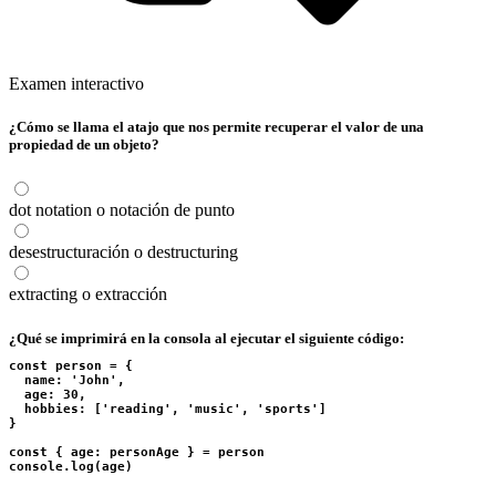
Examen interactivo
¿Cómo se llama el atajo que nos permite recuperar el valor de una
propiedad de un objeto?
dot notation o notación de punto
desestructuración o destructuring
extracting o extracción
¿Qué se imprimirá en la consola al ejecutar el siguiente código:
const person = {

  name: 'John',

  age: 30,

  hobbies: ['reading', 'music', 'sports']

}

const { age: personAge } = person

console.log(age)