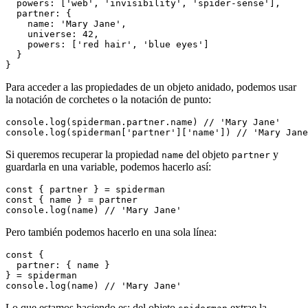
  powers: ['web', 'invisibility', 'spider-sense'],

  partner: {

    name: 'Mary Jane',

    universe: 42,

    powers: ['red hair', 'blue eyes']

  }

Para acceder a las propiedades de un objeto anidado, podemos usar
la notación de corchetes o la notación de punto:
console.log(spiderman.partner.name) // 'Mary Jane'

Si queremos recuperar la propiedad
del objeto
y
name
partner
guardarla en una variable, podemos hacerlo así:
const { partner } = spiderman

const { name } = partner

Pero también podemos hacerlo en una sola línea:
const {

  partner: { name }

} = spiderman

Lo que estamos haciendo es: del objeto
extrae la